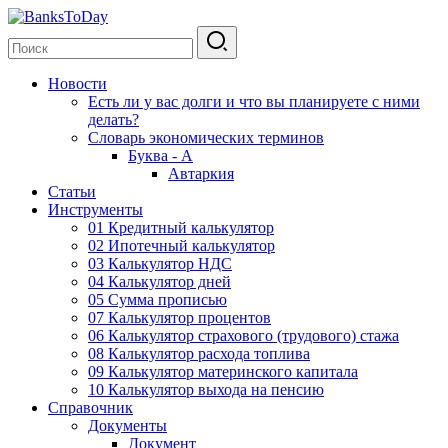
Новости
Есть ли у вас долги и что вы планируете с ними
делать?
Словарь экономических терминов
Буква - А
Автаркия
Статьи
Инструменты
01 Кредитный калькулятор
02 Ипотечный калькулятор
03 Калькулятор НДС
04 Калькулятор дней
05 Сумма прописью
07 Калькулятор процентов
06 Калькулятор страхового (трудового) стажа
08 Калькулятор расхода топлива
09 Калькулятор материнского капитала
10 Калькулятор выхода на пенсию
Справочник
Документы
Документ