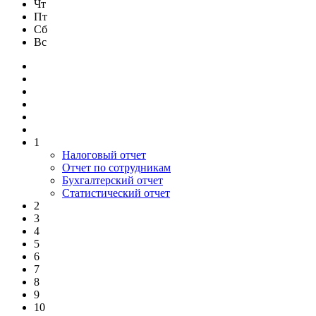
Чт
Пт
Сб
Вс
1
Налоговый отчет
Отчет по сотрудникам
Бухгалтерский отчет
Статистический отчет
2
3
4
5
6
7
8
9
10