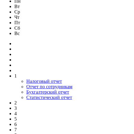
Пн
Вт
Ср
Чт
Пт
Сб
Вс
1
Налоговый отчет
Отчет по сотрудникам
Бухгалтерский отчет
Статистический отчет
2
3
4
5
6
7