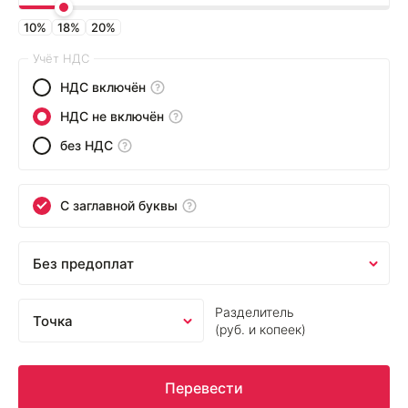
10%
18%
20%
Учёт НДС
НДС включён
НДС не включён
без НДС
C заглавной буквы
Разделитель
(руб. и копеек)
Перевести