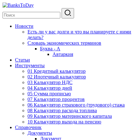
Новости
Есть ли у вас долги и что вы планируете с ними
делать?
Словарь экономических терминов
Буква - А
Автаркия
Статьи
Инструменты
01 Кредитный калькулятор
02 Ипотечный калькулятор
03 Калькулятор НДС
04 Калькулятор дней
05 Сумма прописью
07 Калькулятор процентов
06 Калькулятор страхового (трудового) стажа
08 Калькулятор расхода топлива
09 Калькулятор материнского капитала
10 Калькулятор выхода на пенсию
Справочник
Документы
Документ