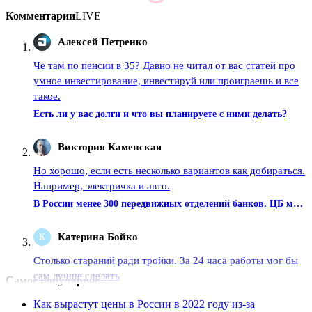
Комментарии
LIVE
Алексей Петренко
A
Че там по пенсии в 35? Давно не читал от вас статей про
умное инвестирование, инвестируй или проиграешь и все
такое.
Есть ли у вас долги и что вы планируете с ними делать?
Виктория Каменская
В
Но хорошо, если есть несколько вариантов как добираться.
Например, электричка и авто.
В России менее 300 передвижных отделений банков. ЦБ может снять с них ограничения
Катерина Бойко
К
Столько стараний ради тройки. За 24 часа работы мог бы
сам лучше сделать
Самое популярное
Банки переходят с американских банкоматов на китайские. Российские появятся к концу года
Как вырастут цены в России в 2022 году из-за