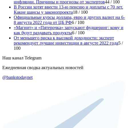
инфляции. Причины и прогнозы от экспертов
44 / 100
Виктор Иванов
В
В России хотят ввести 13-ю пенсию и доплаты с 70 лет.
Какие шансы у законопроекта
18 / 100
Статья получилась полноценным гайдом, который можно
Официальные курсы доллара, евро и других валют на 6-
вручать всем желающим начинать писать
8 августа 2022 года от ЦБ РФ
6 / 100
«Магнит» и «Пятерочка» запускают фудшеринг: кому и
В РФ обещают второе бесплатное образование для инвалидов: кто и как сможет этим воспользоваться
как будут раздавать продукты
6 / 100
От меньшего риска к высокой доходности: эксперт
рекомендует лучшие инвестиции в августе 2022 года
5 /
100
Наш канал
Telegram
Ежедневная сводка актуальных новостей
@
bankstodaynet