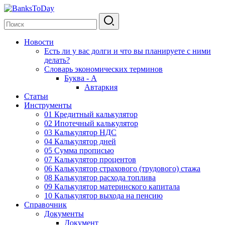
Новости
Есть ли у вас долги и что вы планируете с ними
делать?
Словарь экономических терминов
Буква - А
Автаркия
Статьи
Инструменты
01 Кредитный калькулятор
02 Ипотечный калькулятор
03 Калькулятор НДС
04 Калькулятор дней
05 Сумма прописью
07 Калькулятор процентов
06 Калькулятор страхового (трудового) стажа
08 Калькулятор расхода топлива
09 Калькулятор материнского капитала
10 Калькулятор выхода на пенсию
Справочник
Документы
Документ