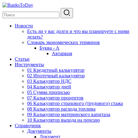
Новости
Есть ли у вас долги и что вы планируете с ними
делать?
Словарь экономических терминов
Буква - А
Автаркия
Статьи
Инструменты
01 Кредитный калькулятор
02 Ипотечный калькулятор
03 Калькулятор НДС
04 Калькулятор дней
05 Сумма прописью
07 Калькулятор процентов
06 Калькулятор страхового (трудового) стажа
08 Калькулятор расхода топлива
09 Калькулятор материнского капитала
10 Калькулятор выхода на пенсию
Справочник
Документы
Документ